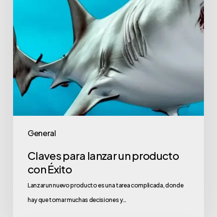
Éxito
General
Claves para lanzar un producto
con Éxito
Lanzar un nuevo producto es una tarea complicada, donde
hay que tomar muchas decisiones y…