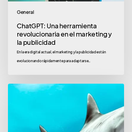
General
ChatGPT: Una herramienta
revolucionaria en el marketing y
la publicidad
En la era digital actual, el marketing y la publicidad están
evolucionando rápidamente para adaptarse…
Claves
para
lanzar
un
producto
con