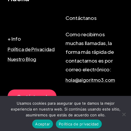
Contáctanos
Como recibimos
+ Info
muchas llamadas, la
Política de Privacidad
forma más rápida de
Nuestro Blog
contactarnos es por
correo electrónico:
hola@algoritmo3.com
C
o
n
t
á
c
t
a
n
o
s
!
Usamos cookies para asegurar que te damos la mejor
experiencia en nuestra web. Si continúas usando este sitio,
asumiremos que estás de acuerdo con ello.
©
2026
. Algoritmo3
Aceptar
Política de privacidad